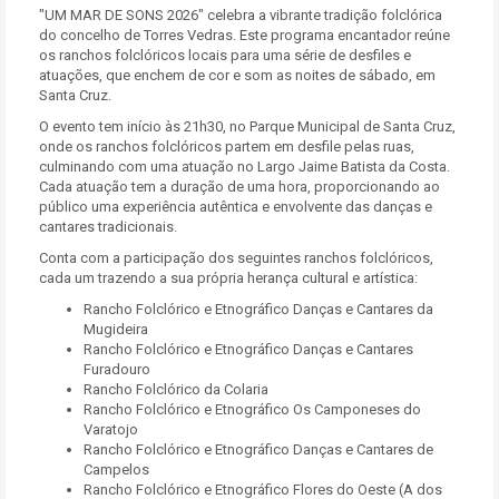
"UM MAR DE SONS 2026" celebra a vibrante tradição folclórica
do concelho de Torres Vedras. Este programa encantador reúne
os ranchos folclóricos locais para uma série de desfiles e
atuações, que enchem de cor e som as noites de sábado, em
Santa Cruz.
O evento tem início às 21h30, no Parque Municipal de Santa Cruz,
onde os ranchos folclóricos partem em desfile pelas ruas,
culminando com uma atuação no Largo Jaime Batista da Costa.
Cada atuação tem a duração de uma hora, proporcionando ao
público uma experiência autêntica e envolvente das danças e
cantares tradicionais.
Conta com a participação dos seguintes ranchos folclóricos,
cada um trazendo a sua própria herança cultural e artística:
Rancho Folclórico e Etnográfico Danças e Cantares da
Mugideira
Rancho Folclórico e Etnográfico Danças e Cantares
Furadouro
Ranc
ho Folclórico da Colaria
Rancho Folclórico e Etnográfico Os Camponeses do
Varatojo
Rancho Folclórico e Etnográfico Danças e Cantares de
Campelos
Rancho Folclórico e Etnográfico Flores do Oeste (A dos