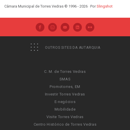
Câmara Municipal de Torres Vedras © 1996 - 2026 · Por
Slingshot
OUTROS SITES DA AUTARQUIA
C. M. de Torres Vedras
SMAS
Promotorres, EM
Investir Torres Vedras
E-negócios
Mobilidade
Visite Torres Vedras
Centro Histórico de Torres Vedras