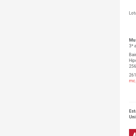
Lot
Mus
3ª 
Bai
Hip
256
26
mc.
Est
Uni