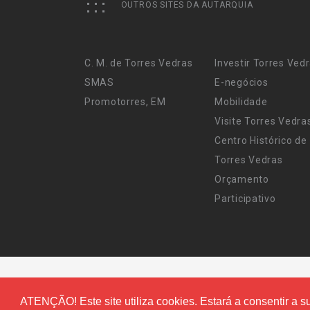
OUTROS SITES DA AUTARQUIA
C. M. de Torres Vedras
Investir Torres Ved
SMAS
E-negócios
Promotorres, EM
Mobilidade
Visite Torres Vedra
Centro Histórico de
Torres Vedras
Orçamento
Participativo
ATENÇÃO! Este site utiliza cookies. Estará a consentir a su