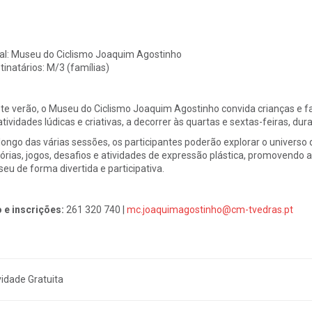
al:
Museu do Ciclismo Joaquim Agostinho
tinatários:
M/3 (famílias)
te verão, o Museu do Ciclismo Joaquim Agostinho convida crianças e f
atividades lúdicas e criativas, a decorrer às quartas e sextas-feiras, du
longo das várias sessões, os participantes poderão explorar o universo
tórias, jogos, desafios e atividades de expressão plástica, promovendo a 
eu de forma divertida e participativa.
o e inscrições:
261 320 740 |
mc.joaquimagostinho@cm-tvedras.pt
vidade Gratuita