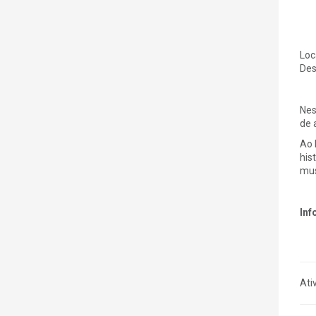
Loc
Des
Nes
de 
Ao 
his
mus
Inf
Ati