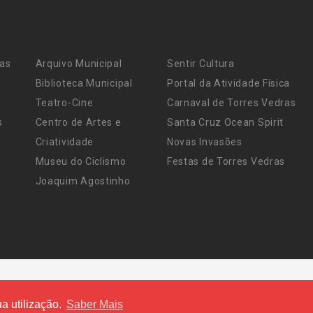
ras
Arquivo Municipal
Sentir Cultura
Biblioteca Municipal
Portal da Atividade Física
Teatro-Cine
Carnaval de Torres Vedras
s
Centro de Artes e
Santa Cruz Ocean Spirit
Criatividade
Novas Invasões
Museu do Ciclismo
Festas de Torres Vedras
Joaquim Agostinho
a utilização.
Saber Mais