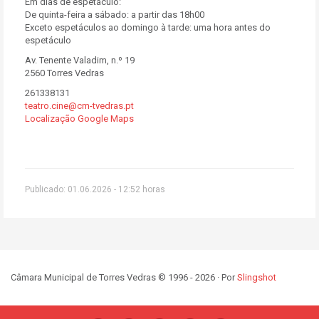
Em dias de espetáculo:
De quinta-feira a sábado: a partir das 18h00
Exceto espetáculos ao domingo à tarde: uma hora antes do
espetáculo
Av. Tenente Valadim, n.º 19
2560 Torres Vedras
261338131
teatro.cine@cm-tvedras.pt
Localização Google Maps
Publicado: 01.06.2026 - 12:52 horas
Câmara Municipal de Torres Vedras © 1996 - 2026 · Por
Slingshot