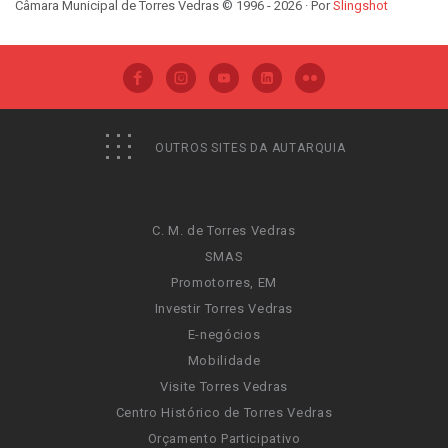
Câmara Municipal de Torres Vedras © 1996 - 2026 · Por
Slingshot
OUTROS SITES DA AUTARQUIA
C. M. de Torres Vedras
SMAS
Promotorres, EM
Investir Torres Vedras
E-negócios
Mobilidade
Visite Torres Vedras
Centro Histórico de Torres Vedras
Orçamento Participativo