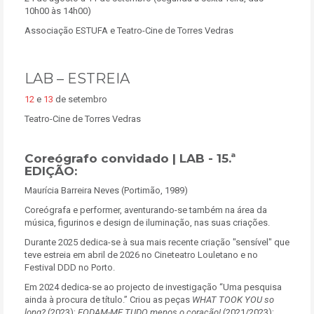
10h00 às 14h00)
Associação ESTUFA e Teatro-Cine de Torres Vedras
LAB – ESTREIA
12
e
13
de setembro
Teatro-Cine de Torres Vedras
Coreógrafo convidado | LAB - 15.ª
EDIÇÃO:
Maurícia Barreira Neves (Portimão, 1989)
Coreógrafa e performer, aventurando-se também na área da
música, figurinos e design de iluminação, nas suas criações.
Durante 2025 dedica-se à sua mais recente criação "sensível" que
teve estreia em abril de 2026 no Cineteatro Louletano e no
Festival DDD no Porto.
Em 2024 dedica-se ao projecto de investigação “Uma pesquisa
ainda à procura de título.” Criou as peças
WHAT TOOK YOU so
long?
(2023);
FODAM-ME TUDO menos o coração!
(2021/2023);