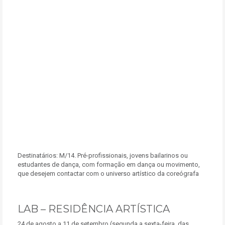
Destinatários:
M/14. Pré-profissionais, jovens bailarinos ou
estudantes de dança, com formação em dança ou movimento,
que desejem contactar com o universo artístico da coreógrafa
LAB – RESIDÊNCIA ARTÍSTICA
24 de agosto a 11 de setembro (segunda a sexta-feira, das