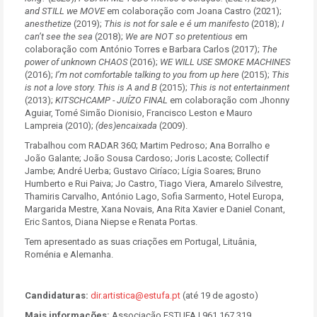
and STILL we MOVE
em colaboração com Joana Castro (2021);
anesthetize
(2019);
This is not for sale e é um manifesto
(2018);
I
can’t see the sea
(2018);
We are NOT so pretentious
em
colaboração com António Torres e Barbara Carlos (2017);
The
power of unknown CHAOS
(2016);
WE WILL USE SMOKE MACHINES
(2016);
I’m not comfortable talking to you from up here
(2015);
This
is not a love story. This is A and B
(2015);
This is not entertainment
(2013);
KITSCHCAMP - JUÍZO FINAL
em colaboração com Jhonny
Aguiar, Tomé Simão Dionisio, Francisco Leston e Mauro
Lampreia (2010);
(des)encaixada
(2009).
Trabalhou com RADAR 360; Martim Pedroso; Ana Borralho e
João Galante; João Sousa Cardoso; Joris Lacoste; Collectif
Jambe; André Uerba; Gustavo Ciríaco; Lígia Soares; Bruno
Humberto e Rui Paiva; Jo Castro, Tiago Viera, Amarelo Silvestre,
Thamiris Carvalho, António Lago, Sofia Sarmento, Hotel Europa,
Margarida Mestre, Xana Novais, Ana Rita Xavier e Daniel Conant,
Eric Santos, Diana Niepse e Renata Portas.
Tem apresentado as suas criações em Portugal, Lituânia,
Roménia e Alemanha.
Candidaturas:
dir.artistica@estufa.pt
(até 19 de agosto)
Mais informações:
Associação ESTUFA | 961 167 319