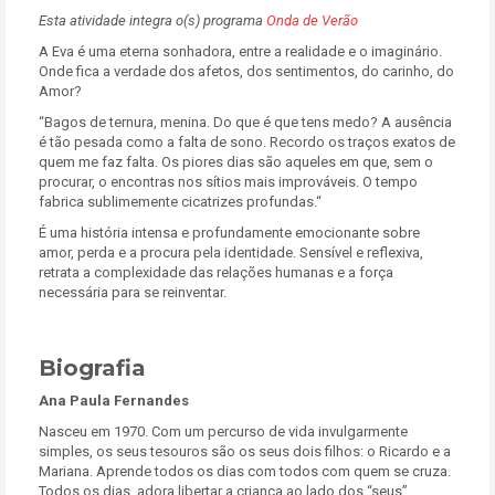
Esta atividade integra o(s) programa
Onda de Verão
A Eva é uma eterna sonhadora, entre a realidade e o imaginário.
Onde fica a verdade dos afetos, dos sentimentos, do carinho, do
Amor?
“Bagos de ternura, menina. Do que é que tens medo? A ausência
é tão pesada como a falta de sono. Recordo os traços exatos de
quem me faz falta. Os piores dias são aqueles em que, sem o
procurar, o encontras nos sítios mais improváveis. O tempo
fabrica sublimemente cicatrizes profundas.“
É uma história intensa e profundamente emocionante sobre
amor, perda e a procura pela identidade. Sensível e reflexiva,
retrata a complexidade das relações humanas e a força
necessária para se reinventar.
Biografia
Ana Paula Fernandes
Nasceu em 1970. Com um percurso de vida invulgarmente
simples, os seus tesouros são os seus dois filhos: o Ricardo e a
Mariana. Aprende todos os dias com todos com quem se cruza.
Todos os dias, adora libertar a criança ao lado dos “seus”