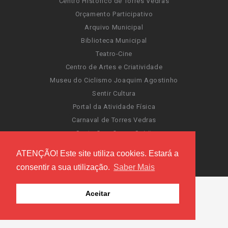
Centro Histórico de Torres Vedras
Orçamento Participativo
Arquivo Municipal
Biblioteca Municipal
Teatro-Cine
Centro de Artes e Criatividade
Museu do Ciclismo Joaquim Agostinho
Sentir Cultura
Portal da Atividade Física
Carnaval de Torres Vedras
Santa Cruz Ocean Spirit
Novas Invasões
ATENÇÃO! Este site utiliza cookies. Estará a
Festas de Torres Vedras
consentir a sua utilização.
Saber Mais
Aceitar