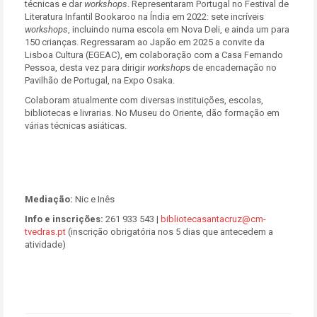
técnicas e dar
workshops
. Representaram Portugal no Festival de
Literatura Infantil Bookaroo na Índia em 2022: sete incríveis
workshops
, incluindo numa escola em Nova Deli, e ainda um para
150 crianças. Regressaram ao Japão em 2025 a convite da
Lisboa Cultura (EGEAC), em colaboração com a Casa Fernando
Pessoa, desta vez para dirigir
workshop
s de encadernação no
Pavilhão de Portugal, na Expo Osaka.
Colaboram atualmente com diversas instituições, escolas,
bibliotecas e livrarias. No Museu do Oriente, dão formação em
várias técnicas asiáticas.
Mediação:
Nic e Inês
Info e inscrições:
261 933 543 |
bibliotecasantacruz@cm-
tvedras.pt
(inscrição obrigatória nos 5 dias que antecedem a
atividade)