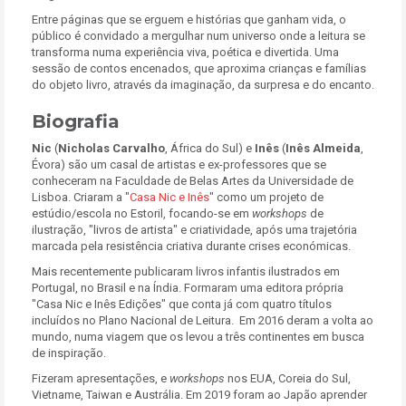
Entre páginas que se erguem e histórias que ganham vida, o
público é convidado a mergulhar num universo onde a leitura se
transforma numa experiência viva, poética e divertida. Uma
sessão de contos encenados, que aproxima crianças e famílias
do objeto livro, através da imaginação, da surpresa e do encanto.
Biografia
Nic
(
Nicholas Carvalho
, África do Sul) e
Inês
(
Inês Almeida
,
Évora) são um casal de artistas e ex-professores que se
conheceram na Faculdade de Belas Artes da Universidade de
Lisboa. Criaram a "
Casa Nic e Inês
" como um projeto de
estúdio/escola no Estoril, focando-se em
workshops
de
ilustração, "livros de artista" e criatividade, após uma trajetória
marcada pela resistência criativa durante crises económicas.
Mais recentemente publicaram livros infantis ilustrados em
Portugal, no Brasil e na Índia. Formaram uma editora própria
"Casa Nic e Inês Edições" que conta já com quatro títulos
incluídos no Plano Nacional de Leitura. Em 2016 deram a volta ao
mundo, numa viagem que os levou a três continentes em busca
de inspiração.
Fizeram apresentações, e
workshops
nos EUA, Coreia do Sul,
Vietname, Taiwan e Austrália. Em 2019 foram ao Japão aprender