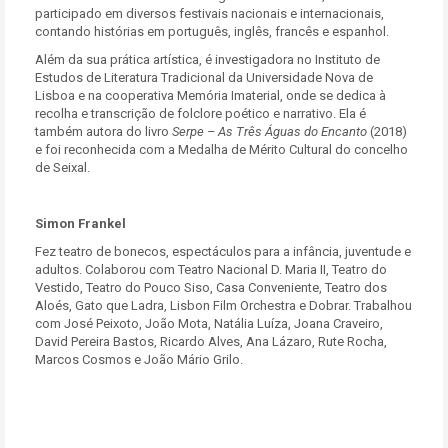
participado em diversos festivais nacionais e internacionais,
contando histórias em português, inglês, francês e espanhol.
Além da sua prática artística, é investigadora no Instituto de
Estudos de Literatura Tradicional da Universidade Nova de
Lisboa e na cooperativa Memória Imaterial, onde se dedica à
recolha e transcrição de folclore poético e narrativo. Ela é
também autora do livro
Serpe – As Três Águas do Encanto
(2018)
e foi reconhecida com a Medalha de Mérito Cultural do concelho
de Seixal.
Simon Frankel
Fez teatro de bonecos, espectáculos para a infância, juventude e
adultos. Colaborou com Teatro Nacional D. Maria II, Teatro do
Vestido, Teatro do Pouco Siso, Casa Conveniente, Teatro dos
Aloés, Gato que Ladra, Lisbon Film Orchestra e Dobrar. Trabalhou
com José Peixoto, João Mota, Natália Luíza, Joana Craveiro,
David Pereira Bastos, Ricardo Alves, Ana Lázaro, Rute Rocha,
Marcos Cosmos e João Mário Grilo.