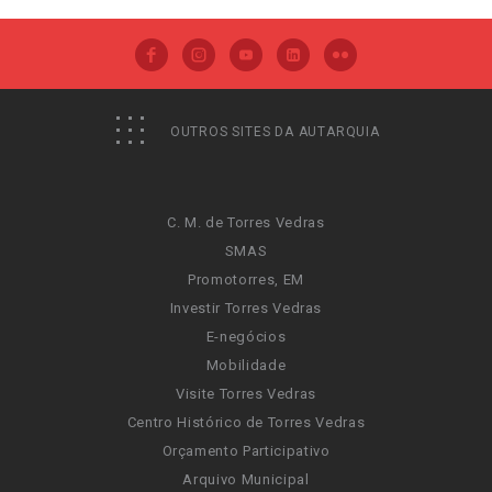
OUTROS SITES DA AUTARQUIA
C. M. de Torres Vedras
SMAS
Promotorres, EM
Investir Torres Vedras
E-negócios
Mobilidade
Visite Torres Vedras
Centro Histórico de Torres Vedras
Orçamento Participativo
Arquivo Municipal