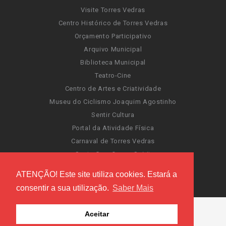
Visite Torres Vedras
Centro Histórico de Torres Vedras
Orçamento Participativo
Arquivo Municipal
Biblioteca Municipal
Teatro-Cine
Centro de Artes e Criatividade
Museu do Ciclismo Joaquim Agostinho
Sentir Cultura
Portal da Atividade Física
Carnaval de Torres Vedras
Santa Cruz Ocean Spirit
Novas Invasões
ATENÇÃO! Este site utiliza cookies. Estará a
Festas de Torres Vedras
consentir a sua utilização.
Saber Mais
Aceitar