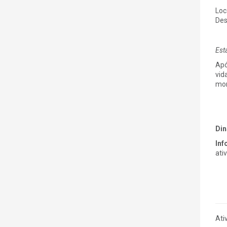
Loc
Des
Est
Apó
vid
mom
Di
Inf
ati
Ati