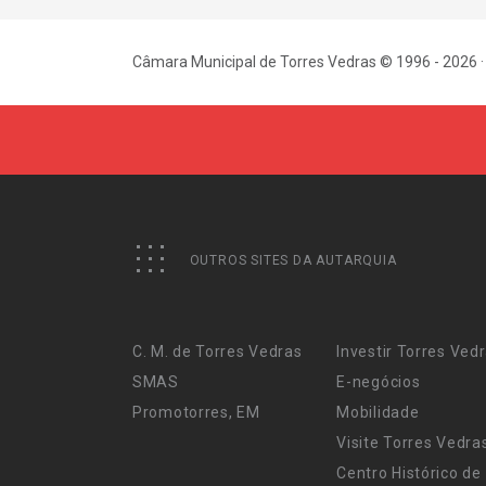
Câmara Municipal de Torres Vedras © 1996 - 2026 ·
OUTROS SITES DA AUTARQUIA
C. M. de Torres Vedras
Investir Torres Ved
SMAS
E-negócios
Promotorres, EM
Mobilidade
Visite Torres Vedra
Centro Histórico de