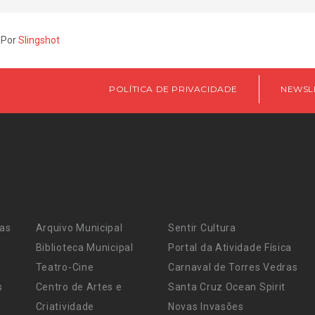
 Por
Slingshot
POLÍTICA DE PRIVACIDADE
NEWSL
ras
Arquivo Municipal
Sentir Cultura
Biblioteca Municipal
Portal da Atividade Física
Teatro-Cine
Carnaval de Torres Vedras
s
Centro de Artes e
Santa Cruz Ocean Spirit
Criatividade
Novas Invasões