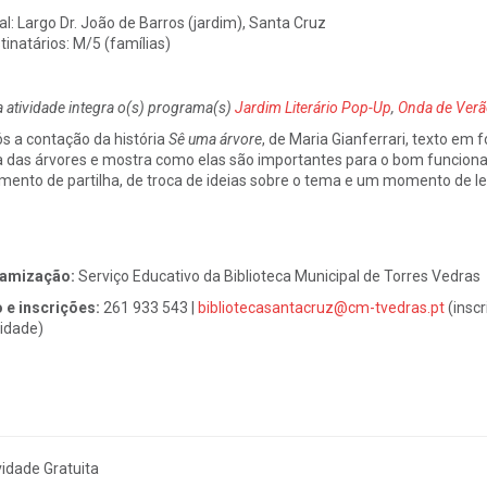
al:
Largo Dr. João de Barros (jardim), Santa Cruz
tinatários:
M/5 (famílias)
a atividade integra o(s) programa(s)
Jardim Literário Pop-Up
,
Onda de Verã
s a contação da história
Sê uma árvore
, de Maria Gianferrari, texto em 
a das árvores e mostra como elas são importantes para o bom funcio
ento de partilha, de troca de ideias sobre o tema e um momento de le
namização:
Serviço Educativo da Biblioteca Municipal de Torres Vedras
o e inscrições:
261 933 543 |
bibliotecasantacruz@cm-tvedras.pt
(inscr
vidade)
vidade Gratuita