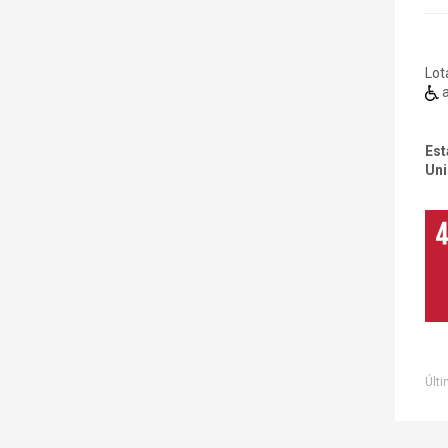
Lot
a
Est
Uni
Últi