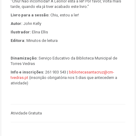
“Chiu! Não incomodar! A Leonor está a ler! Por favor, Volta mais
tarde, quando ela já tiver acabado este livro.”
Livro para a sessão:
Chiu, estou a ler!
Autor:
John Kelly
Ilustrador:
Elina Ellis
Editora:
Minutos de leitura
Dinamização:
Serviço Educativo da Biblioteca Municipal de
Torres Vedras
Info e inscrições:
261 933 543 |
bibliotecasantacruz@cm-
tvedras.pt
(inscrição obrigatória nos 5 dias que antecedem a
atividade)
Atividade Gratuita