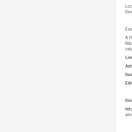
Loc
Des
Est
A F
Não
cal
Liv
Aut
Ilu
Edi
Di
Inf
ati