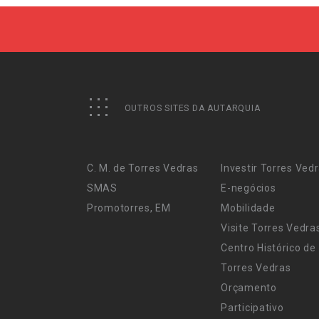
OUTROS SITES DA AUTARQUIA
C. M. de Torres Vedras
Investir Torres Ved
SMAS
E-negócios
Promotorres, EM
Mobilidade
Visite Torres Vedra
Centro Histórico de
Torres Vedras
Orçamento
Participativo