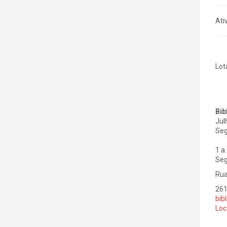
Ati
Lot
Bib
Jul
Seg
1 a
Seg
Rua
26
bib
Loc