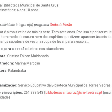
al:
Biblioteca Municipal de Santa Cruz
tinatários:
4 aos 10 anos
a atividade integra o(s) programa
Onda de Verão
lor é a mais velha de nós os sete. Tem sete anos. Por isso e por ser mui
 tem medo do escuro nem dos espíritos que dizem aparecer às seis d
çar os sapatos e de vestir a roupa de levar para a escola...
ro para a sessão:
Letras nos atacadores
ora:
Cristina Fálcon Maldonado
stradora:
Marina Marcolin
tora:
Kalandraka
namização:
Serviço Educativo da Biblioteca Municipal de Torres Vedras
o e inscrições:
261 933 543 |
bibliotecasantacruz@cm-tvedras.pt
(inscr
vidade)