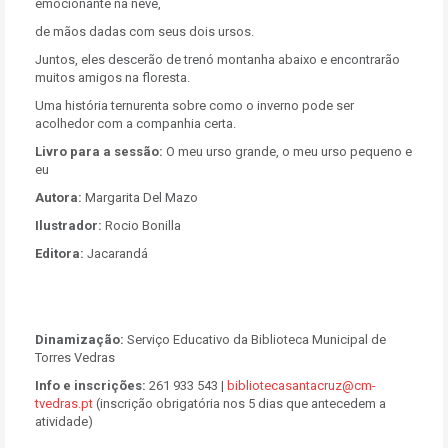
emocionante na neve,
de mãos dadas com seus dois ursos.
Juntos, eles descerão de trenó montanha abaixo e encontrarão
muitos amigos na floresta.
Uma história ternurenta sobre como o inverno pode ser
acolhedor com a companhia certa.
Livro para a sessão:
O meu urso grande, o meu urso pequeno e
eu
Autora:
Margarita Del Mazo
Ilustrador:
Rocio Bonilla
Editora:
Jacarandá
Dinamização:
Serviço Educativo da Biblioteca Municipal de
Torres Vedras
Info e inscrições:
261 933 543 |
bibliotecasantacruz@cm-
tvedras.pt
(inscrição obrigatória nos 5 dias que antecedem a
atividade)