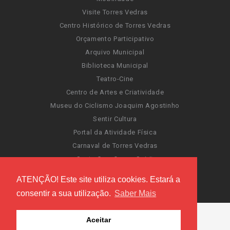
Visite Torres Vedras
Centro Histórico de Torres Vedras
Orçamento Participativo
Arquivo Municipal
Biblioteca Municipal
Teatro-Cine
Centro de Artes e Criatividade
Museu do Ciclismo Joaquim Agostinho
Sentir Cultura
Portal da Atividade Física
Carnaval de Torres Vedras
Santa Cruz Ocean Spirit
Novas Invasões
ATENÇÃO! Este site utiliza cookies. Estará a
Festas de Torres Vedras
consentir a sua utilização.
Saber Mais
Aceitar