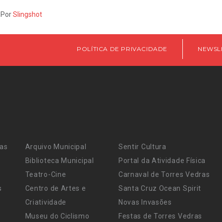
 Por
Slingshot
POLÍTICA DE PRIVACIDADE
NEWSL
ras
Arquivo Municipal
Sentir Cultura
Biblioteca Municipal
Portal da Atividade Física
Teatro-Cine
Carnaval de Torres Vedras
s
Centro de Artes e
Santa Cruz Ocean Spirit
Criatividade
Novas Invasões
Museu do Ciclismo
Festas de Torres Vedras