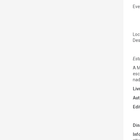
Eve
Loc
Des
Est
A M
esc
nad
Liv
Aut
Edi
Di
Inf