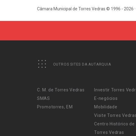
Câmara Municipal de Torres Vedras © 1996 - 2026 ·
OUTROS SITES DA AUTARQUIA
C. M. de Torres Vedras
Investir Torres Ved
SMAS
E-negócios
Promotorres, EM
Mobilidade
Visite Torres Vedra
Centro Histórico de
Torres Vedras