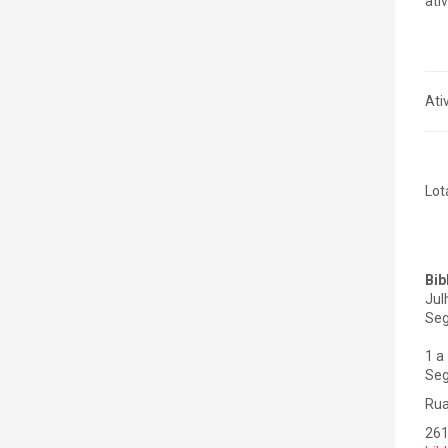
ati
Ati
Lot
Bib
Jul
Seg
1 a
Seg
Rua
26