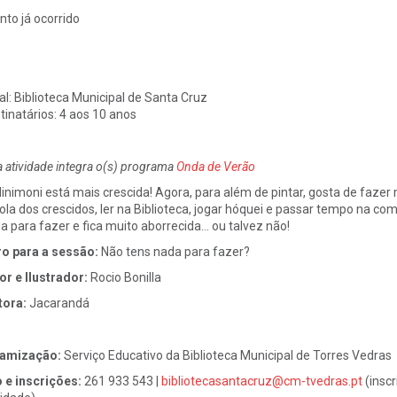
nto já ocorrido
al:
Biblioteca Municipal de Santa Cruz
tinatários:
4 aos 10 anos
a atividade integra o(s) programa
Onda de Verão
inimoni está mais crescida! Agora, para além de pintar, gosta de fazer
ola dos crescidos, ler na Biblioteca, jogar hóquei e passar tempo na 
a para fazer e fica muito aborrecida… ou talvez não!
ro para a sessão:
Não tens nada para fazer?
or e Ilustrador:
Rocio Bonilla
tora:
Jacarandá
namização:
Serviço Educativo da Biblioteca Municipal de Torres Vedras
o e inscrições:
261 933 543 |
bibliotecasantacruz@cm-tvedras.pt
(inscr