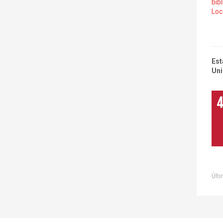
bib
Loc
Est
Uni
Últi