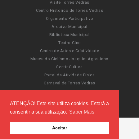
Visite Torres Vedras
Centro Histórico de Torres Vedras
Orçamento Participativo
Arquivo Municipal
Biblioteca Municipal
Teatro-Cine
Centro de Artes e Criatividade
Museu do Ciclismo Joaquim Agostinho
Sentir Cultura
Portal da Atividade Física
Carnaval de Torres Vedras
Santa Cruz Ocean Spirit
Novas Invasões
ATENÇÃO! Este site utiliza cookies. Estará a
Festas de Torres Vedras
consentir a sua utilização.
Saber Mais
Aceitar