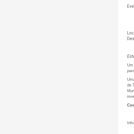
Eve
Loc
Des
Est
Um 
par
Uma
de T
Mun
inv
Coo
Info