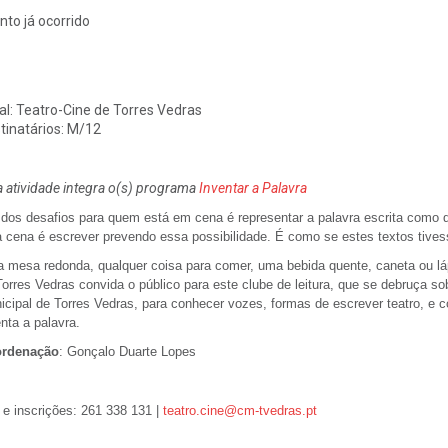
nto já ocorrido
al:
Teatro-Cine de Torres Vedras
tinatários:
M/12
a atividade integra o(s) programa
Inventar a Palavra
dos desafios para quem está em cena é representar a palavra escrita como
a cena é escrever prevendo essa possibilidade. É como se estes textos tiv
 mesa redonda, qualquer coisa para comer, uma bebida quente, caneta ou láp
orres Vedras convida o público para este clube de leitura, que se debruça so
icipal de Torres Vedras, para conhecer vozes, formas de escrever teatro, e 
enta a palavra.
rdenação
: Gonçalo Duarte Lopes
 e inscrições: 261 338 131 |
teatro.cine@cm-tvedras.pt