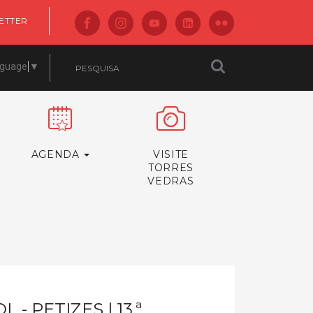
ETTER
nguage
▼
AGENDA
VISITE
TORRES
VEDRAS
 PETIZES | 13.ª