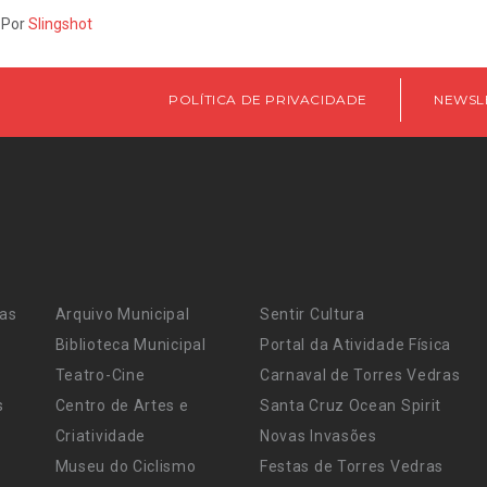
 Por
Slingshot
POLÍTICA DE PRIVACIDADE
NEWSL
ras
Arquivo Municipal
Sentir Cultura
Biblioteca Municipal
Portal da Atividade Física
Teatro-Cine
Carnaval de Torres Vedras
s
Centro de Artes e
Santa Cruz Ocean Spirit
Criatividade
Novas Invasões
Museu do Ciclismo
Festas de Torres Vedras