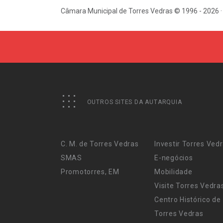
Câmara Municipal de Torres Vedras © 1996 - 2026 ·
OUTROS SITES DA AUTARQUIA
C. M. de Torres Vedras
Investir Torres Ved
SMAS
E-negócios
Promotorres, EM
Mobilidade
Visite Torres Vedra
Centro Histórico de
Torres Vedras