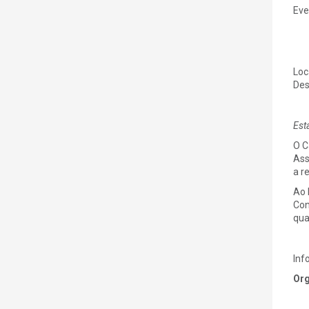
Eve
Loc
Des
Est
O C
Ass
a r
Ao 
Con
qua
Inf
Org