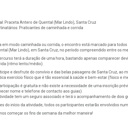
al:
Praceta Antero de Quental (Mar Lindo), Santa Cruz
tinatários:
Praticantes de caminhada e corrida
a em modo caminhada ou corrida, o encontro está marcado para todos 
ntal (Mar Lindo), em Santa Cruz, no período compreendido entre os m
ercurso terá a duração de uma hora, bastando apenas comparecer dev
rida (ritmo lento/médio).
ticipe e desfrute do convívio e das belas paisagens de Santa Cruz, a
tica exercício físico que é tão essencial à saúde e bem-estar (físico e me
articipação é gratuita e não existe a necessidade de uma inscrição prévi
necer nome e telefone de contacto aos guias).
tividade tem um seguro associado e terá o acompanhamento de dois gui
es do início da atividade, todos os participantes estarão envolvidos n
os começar os fins de semana da melhor maneira!