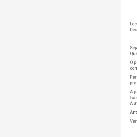
Loc
Des
Sej
Que
O p
cor
Par
pra
A p
for
A a
Ant
Vam