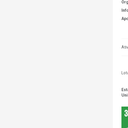
Org
Inf
Apo
Ati
Lot
Est
Uni