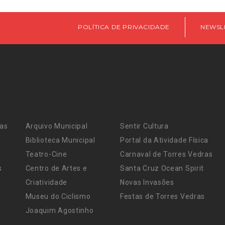
POLÍTICA DE PRIVACIDADE
NEWSL
ras
Arquivo Municipal
Sentir Cultura
Biblioteca Municipal
Portal da Atividade Física
Teatro-Cine
Carnaval de Torres Vedras
s
Centro de Artes e
Santa Cruz Ocean Spirit
Criatividade
Novas Invasões
Museu do Ciclismo
Festas de Torres Vedras
Joaquim Agostinho