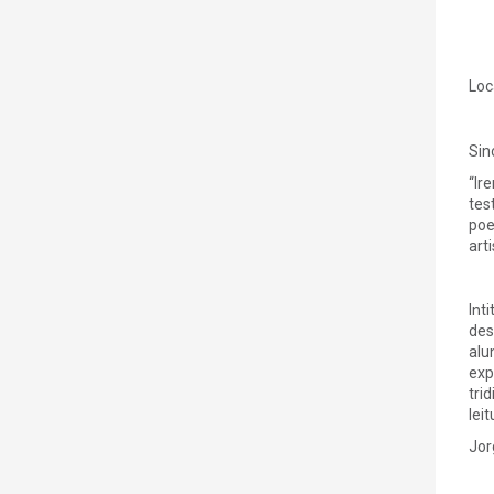
Loc
Sin
“Ir
tes
poe
art
Int
des
alu
exp
tri
lei
Jor