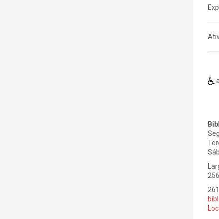
Exp
Ati
a
Bib
Seg
Ter
Sáb
Lar
256
26
bib
Loc