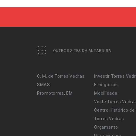
OUTROS SITES DA AUTARQUIA
C. M. de Torres Vedras
Investir Torres Ved
SMAS
E-negócios
Promotorres, EM
Mobilidade
Visite Torres Vedra
Centro Histórico de
Torres Vedras
Orçamento
Participativo