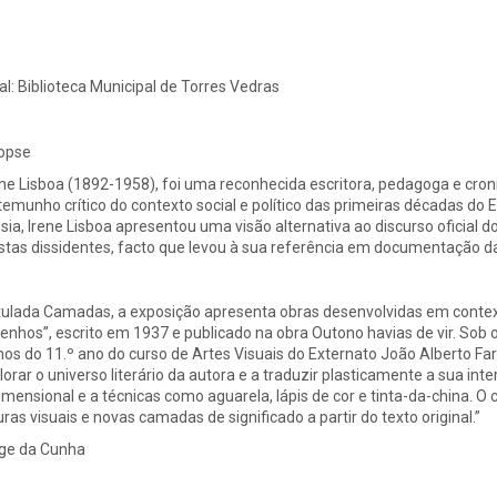
al:
Biblioteca Municipal de Torres Vedras
opse
ene Lisboa (1892-1958), foi uma reconhecida escritora, pedagoga e croni
temunho crítico do contexto social e político das primeiras décadas do 
sia, Irene Lisboa apresentou uma visão alternativa ao discurso oficial d
istas dissidentes, facto que levou à sua referência em documentação da
itulada Camadas, a exposição apresenta obras desenvolvidas em context
enhos”, escrito em 1937 e publicado na obra Outono havias de vir. Sob 
nos do 11.º ano do curso de Artes Visuais do Externato João Alberto Fa
lorar o universo literário da autora e a traduzir plasticamente a sua i
dimensional e a técnicas como aguarela, lápis de cor e tinta-da-china. O
turas visuais e novas camadas de significado a partir do texto original.”
ge da Cunha