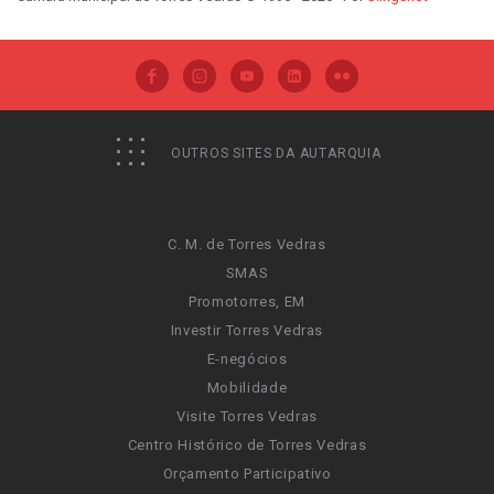
OUTROS SITES DA AUTARQUIA
C. M. de Torres Vedras
SMAS
Promotorres, EM
Investir Torres Vedras
E-negócios
Mobilidade
Visite Torres Vedras
Centro Histórico de Torres Vedras
Orçamento Participativo