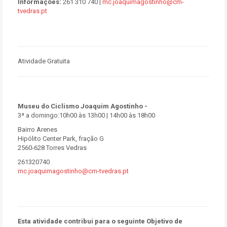
Informações:
261 310 740 |
mc.joaquimagostinho@cm-
tvedras.pt
Atividade Gratuita
Museu do Ciclismo Joaquim Agostinho -
3ª a domingo:10h00 às 13h00 | 14h00 às 18h00
Bairro Arenes
Hipólito Center Park, fração G
2560-628 Torres Vedras
261320740
mc.joaquimagostinho@cm-tvedras.pt
Esta atividade contribui para o seguinte Objetivo de