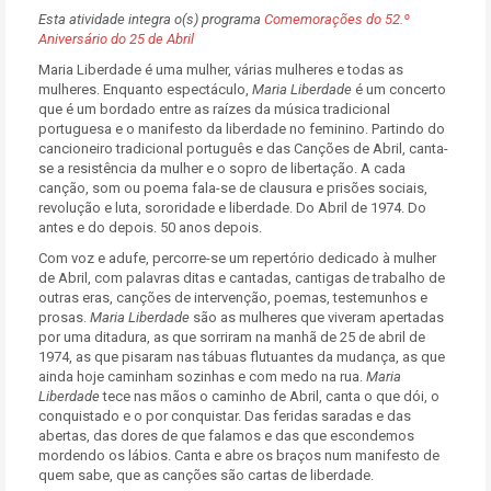
Esta atividade integra o(s) programa
Comemorações do 52.º
Aniversário do 25 de Abril
Maria Liberdade é uma mulher, várias mulheres e todas as
mulheres. Enquanto espectáculo,
Maria Liberdade
é um concerto
que é um bordado entre as raízes da música tradicional
portuguesa e o manifesto da liberdade no feminino. Partindo do
cancioneiro tradicional português e das Canções de Abril, canta-
se a resistência da mulher e o sopro de libertação. A cada
canção, som ou poema fala-se de clausura e prisões sociais,
revolução e luta, sororidade e liberdade. Do Abril de 1974. Do
antes e do depois. 50 anos depois.
Com voz e adufe, percorre-se um repertório dedicado à mulher
de Abril, com palavras ditas e cantadas, cantigas de trabalho de
outras eras, canções de intervenção, poemas, testemunhos e
prosas.
Maria Liberdade
são as mulheres que viveram apertadas
por uma ditadura, as que sorriram na manhã de 25 de abril de
1974, as que pisaram nas tábuas flutuantes da mudança, as que
ainda hoje caminham sozinhas e com medo na rua.
Maria
Liberdade
tece nas mãos o caminho de Abril, canta o que dói, o
conquistado e o por conquistar. Das feridas saradas e das
abertas, das dores de que falamos e das que escondemos
mordendo os lábios. Canta e abre os braços num manifesto de
quem sabe, que as canções são cartas de liberdade.