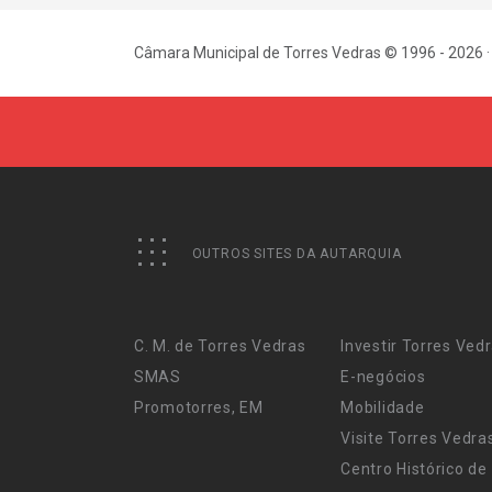
Câmara Municipal de Torres Vedras © 1996 - 2026 ·
OUTROS SITES DA AUTARQUIA
C. M. de Torres Vedras
Investir Torres Ved
SMAS
E-negócios
Promotorres, EM
Mobilidade
Visite Torres Vedra
Centro Histórico de