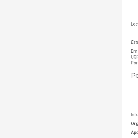
Loc
Est
Em 
UGR
Por
Pe
Inf
Org
Apo