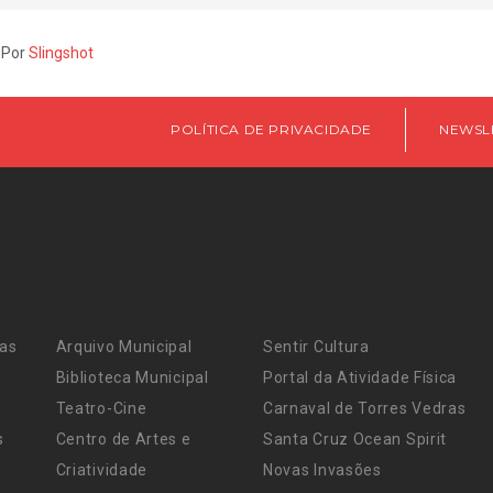
 Por
Slingshot
POLÍTICA DE PRIVACIDADE
NEWSL
ras
Arquivo Municipal
Sentir Cultura
Biblioteca Municipal
Portal da Atividade Física
Teatro-Cine
Carnaval de Torres Vedras
s
Centro de Artes e
Santa Cruz Ocean Spirit
Criatividade
Novas Invasões