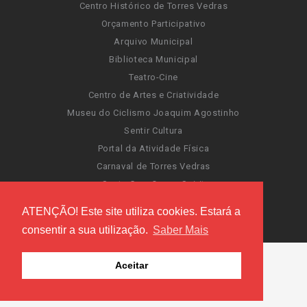
Centro Histórico de Torres Vedras
Orçamento Participativo
Arquivo Municipal
Biblioteca Municipal
Teatro-Cine
Centro de Artes e Criatividade
Museu do Ciclismo Joaquim Agostinho
Sentir Cultura
Portal da Atividade Física
Carnaval de Torres Vedras
Santa Cruz Ocean Spirit
Novas Invasões
ATENÇÃO! Este site utiliza cookies. Estará a
Festas de Torres Vedras
consentir a sua utilização.
Saber Mais
Aceitar