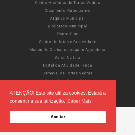
Centro Histórico de Torres Vedras
Orçamento Participativo
Arquivo Municipal
Biblioteca Municipal
Teatro-Cine
Centro de Artes e Criatividade
Museu do Ciclismo Joaquim Agostinho
Sentir Cultura
Portal da Atividade Física
Carnaval de Torres Vedras
Santa Cruz Ocean Spirit
Novas Invasões
ATENÇÃO! Este site utiliza cookies. Estará a
Festas de Torres Vedras
consentir a sua utilização.
Saber Mais
Aceitar