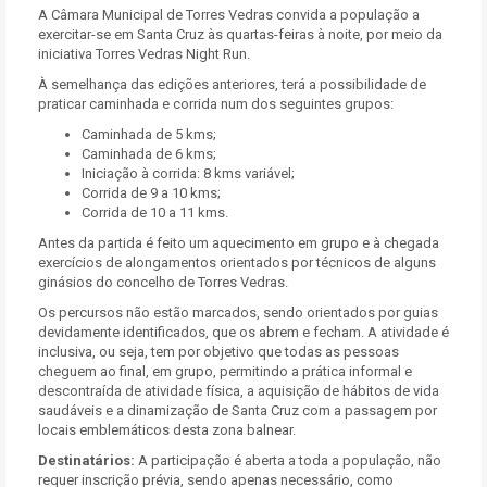
A Câmara Municipal de Torres Vedras convida a população a
exercitar-se em Santa Cruz às quartas-feiras à noite, por meio da
iniciativa Torres Vedras Night Run.
À semelhança das edições anteriores, terá a possibilidade de
praticar caminhada e corrida num dos seguintes grupos:
Caminhada de 5 kms;
Caminhada de 6 kms;
Iniciação à corrida: 8 kms variável;
Corrida de 9 a 10 kms;
Corrida de 10 a 11 kms.
Antes da partida é feito um aquecimento em grupo e à chegada
exercícios de alongamentos orientados por técnicos de alguns
ginásios do concelho de Torres Vedras.
Os percursos não estão marcados, sendo orientados por guias
devidamente identificados, que os abrem e fecham. A atividade é
inclusiva, ou seja, tem por objetivo que todas as pessoas
cheguem ao final, em grupo, permitindo a prática informal e
descontraída de atividade física, a aquisição de hábitos de vida
saudáveis e a dinamização de Santa Cruz com a passagem por
locais emblemáticos desta zona balnear.
Destinatários:
A participação é aberta a toda a população, não
requer inscrição prévia, sendo apenas necessário, como