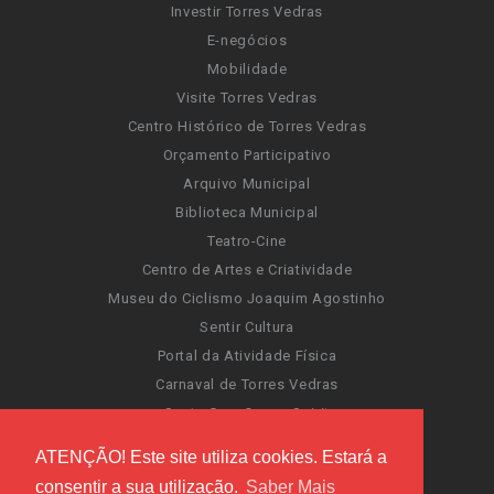
Investir Torres Vedras
E-negócios
Mobilidade
Visite Torres Vedras
Centro Histórico de Torres Vedras
Orçamento Participativo
Arquivo Municipal
Biblioteca Municipal
Teatro-Cine
Centro de Artes e Criatividade
Museu do Ciclismo Joaquim Agostinho
Sentir Cultura
Portal da Atividade Física
Carnaval de Torres Vedras
Santa Cruz Ocean Spirit
Novas Invasões
ATENÇÃO! Este site utiliza cookies. Estará a
Festas de Torres Vedras
consentir a sua utilização.
Saber Mais