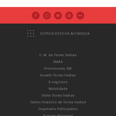
OUTROS SITES DA AUTARQUIA
C. M. de Torres Vedras
SMAS
Promotorres, EM
Investir Torres Vedras
E-negócios
Mobilidade
Visite Torres Vedras
Centro Histórico de Torres Vedras
Orçamento Participativo
Arquivo Municipal