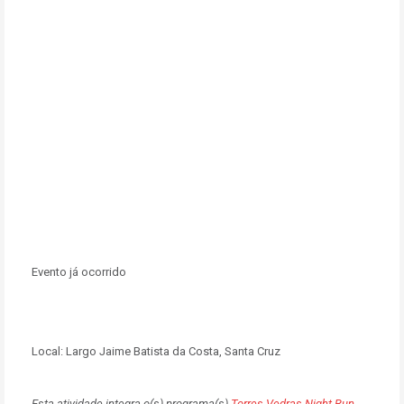
Evento já ocorrido
Local:
Largo Jaime Batista da Costa, Santa Cruz
Esta atividade integra o(s) programa(s)
Torres Vedras Night Run
,