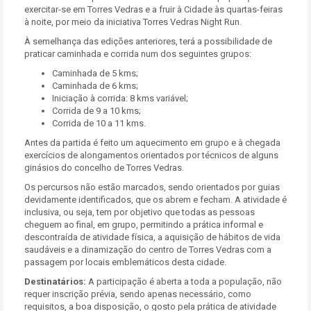
exercitar-se em Torres Vedras e a fruir à Cidade às quartas-feiras
à noite, por meio da iniciativa Torres Vedras Night Run.
À semelhança das edições anteriores, terá a possibilidade de
praticar caminhada e corrida num dos seguintes grupos:
Caminhada de 5 kms;
Caminhada de 6 kms;
Iniciação à corrida: 8 kms variável;
Corrida de 9 a 10 kms;
Corrida de 10 a 11 kms.
Antes da partida é feito um aquecimento em grupo e à chegada
exercícios de alongamentos orientados por técnicos de alguns
ginásios do concelho de Torres Vedras.
Os percursos não estão marcados, sendo orientados por guias
devidamente identificados, que os abrem e fecham. A atividade é
inclusiva, ou seja, tem por objetivo que todas as pessoas
cheguem ao final, em grupo, permitindo a prática informal e
descontraída de atividade física, a aquisição de hábitos de vida
saudáveis e a dinamização do centro de Torres Vedras com a
passagem por locais emblemáticos desta cidade.
Destinatários:
A participação é aberta a toda a população, não
requer inscrição prévia, sendo apenas necessário, como
requisitos, a boa disposição, o gosto pela prática de atividade