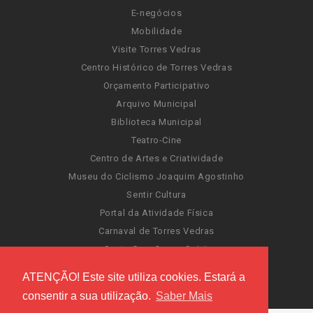
E-negócios
Mobilidade
Visite Torres Vedras
Centro Histórico de Torres Vedras
Orçamento Participativo
Arquivo Municipal
Biblioteca Municipal
Teatro-Cine
Centro de Artes e Criatividade
Museu do Ciclismo Joaquim Agostinho
Sentir Cultura
Portal da Atividade Física
Carnaval de Torres Vedras
Santa Cruz Ocean Spirit
Novas Invasões
ATENÇÃO! Este site utiliza cookies. Estará a
Festas de Torres Vedras
consentir a sua utilização.
Saber Mais