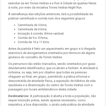
exercitar-se em Torres Vedras e a fruir à Cidade às quartas-feiras
à noite, por meio da iniciativa Torres Vedras Night Run.
À semelhança das edições anteriores, terá a possibilidade de
praticar caminhada e corrida num dos seguintes grupos:
Caminhada de 5 kms;
Caminhada de 6 kms;
Iniciação à corrida: 8 kms variável;
Corrida de 9 a 10 kms;
Corrida de 10 a 11 kms.
Antes da partida é feito um aquecimento em grupo e à chegada
exercícios de alongamentos orientados por técnicos de alguns
ginásios do concelho de Torres Vedras.
Os percursos não estão marcados, sendo orientados por guias
devidamente identificados, que os abrem e fecham. A atividade é
inclusiva, ou seja, tem por objetivo que todas as pessoas
cheguem ao final, em grupo, permitindo a prática informal e
descontraída de atividade física, a aquisição de hábitos de vida
saudáveis e a dinamização do centro de Torres Vedras com a
passagem por locais emblemáticos desta cidade.
Destinatários:
A participação é aberta a toda a população, não
requer inscrição prévia, sendo apenas necessário, como
requisitos, a boa disposição, o gosto pela prática de atividade