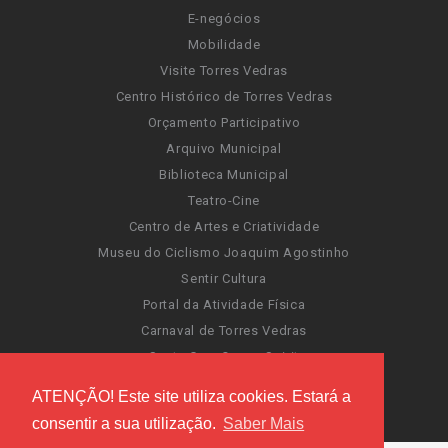
E-negócios
Mobilidade
Visite Torres Vedras
Centro Histórico de Torres Vedras
Orçamento Participativo
Arquivo Municipal
Biblioteca Municipal
Teatro-Cine
Centro de Artes e Criatividade
Museu do Ciclismo Joaquim Agostinho
Sentir Cultura
Portal da Atividade Física
Carnaval de Torres Vedras
Santa Cruz Ocean Spirit
Novas Invasões
ATENÇÃO! Este site utiliza cookies. Estará a
Festas de Torres Vedras
consentir a sua utilização.
Saber Mais