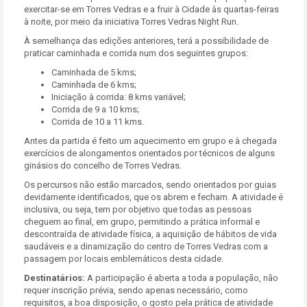
exercitar-se em Torres Vedras e a fruir à Cidade às quartas-feiras
à noite, por meio da iniciativa Torres Vedras Night Run.
À semelhança das edições anteriores, terá a possibilidade de
praticar caminhada e corrida num dos seguintes grupos:
Caminhada de 5 kms;
Caminhada de 6 kms;
Iniciação à corrida: 8 kms variável;
Corrida de 9 a 10 kms;
Corrida de 10 a 11 kms.
Antes da partida é feito um aquecimento em grupo e à chegada
exercícios de alongamentos orientados por técnicos de alguns
ginásios do concelho de Torres Vedras.
Os percursos não estão marcados, sendo orientados por guias
devidamente identificados, que os abrem e fecham. A atividade é
inclusiva, ou seja, tem por objetivo que todas as pessoas
cheguem ao final, em grupo, permitindo a prática informal e
descontraída de atividade física, a aquisição de hábitos de vida
saudáveis e a dinamização do centro de Torres Vedras com a
passagem por locais emblemáticos desta cidade.
Destinatários:
A participação é aberta a toda a população, não
requer inscrição prévia, sendo apenas necessário, como
requisitos, a boa disposição, o gosto pela prática de atividade