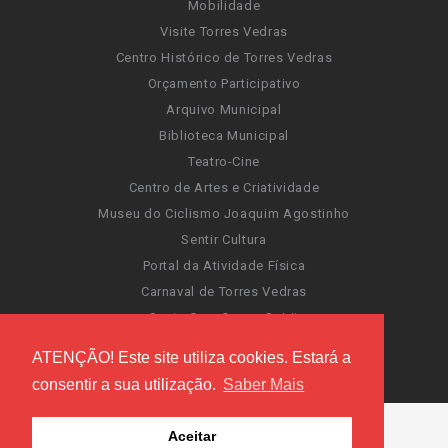
Mobilidade
Visite Torres Vedras
Centro Histórico de Torres Vedras
Orçamento Participativo
Arquivo Municipal
Biblioteca Municipal
Teatro-Cine
Centro de Artes e Criatividade
Museu do Ciclismo Joaquim Agostinho
Sentir Cultura
Portal da Atividade Física
Carnaval de Torres Vedras
Santa Cruz Ocean Spirit
Novas Invasões
ATENÇÃO! Este site utiliza cookies. Estará a
Festas de Torres Vedras
consentir a sua utilização.
Saber Mais
Aceitar