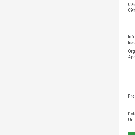
09h
09h
Inf
Ins
Org
Apo
Pre
Est
Uni