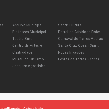
ras
Arquivo Municipal
Sentir Cultura
Biblioteca Municipal
Portal da Atividade Física
Teatro-Cine
Carnaval de Torres Vedras
s
Centro de Artes e
Santa Cruz Ocean Spirit
Criatividade
Novas Invasões
Museu do Ciclismo
Festas de Torres Vedras
Joaquim Agostinho
a utilização.
Saber Mais