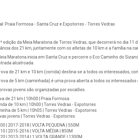
al:
Praia Formosa - Santa Cruz e Expotorres - Torres Vedras
.ª edição da Meia Maratona de Torres Vedras, que decorrerá no dia 11 d
tância dos 21 km, juntamente com os atletas de 10 km e a família na c
eia Maratona inicia em Santa Cruz e percorre o Eco Caminho do Sizandr
strada alcatroada.
rova de 21 km e 10 km (corrida) destina-se a todos os interessados, com
rova de 5 km (caminhada) é uma prova aberta a todos os interessados e
provas jovens são organizadas por escalões.
va de 21 km | 10h00 | Praia Formosa
rida de 10 km | 10h00 | Torres Vedras - Expotorres
inha de 5 km | 10h05 | Torres Vedras - Expotorres
vas jovens | Torres Vedras - Expotorres:
00 | 2017-2018 | VOLTA PEQUENA | 550M
10 | 2015-2016 | VOLTA MÉDIA | 850M
20 | 2013-2014 | 1 VOLTA GRANDE | 1300M