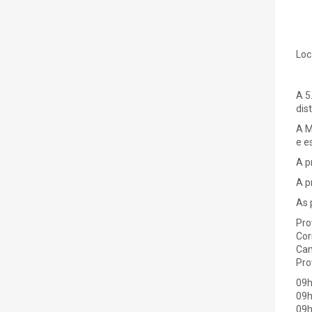
Loc
A 5
dis
A M
e e
A p
A p
As 
Pro
Cor
Cam
Pro
09h
09h
09h