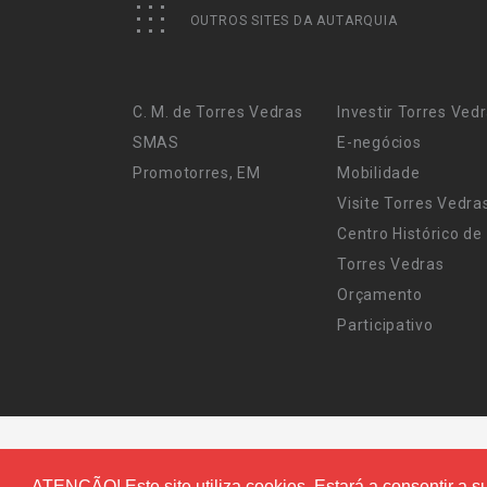
OUTROS SITES DA AUTARQUIA
C. M. de Torres Vedras
Investir Torres Ved
SMAS
E-negócios
Promotorres, EM
Mobilidade
Visite Torres Vedra
Centro Histórico de
Torres Vedras
Orçamento
Participativo
ATENÇÃO! Este site utiliza cookies. Estará a consentir a su