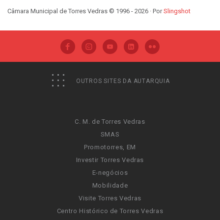
Câmara Municipal de Torres Vedras © 1996 - 2026 · Por
Slingshot
OUTROS SITES DA AUTARQUIA
C. M. de Torres Vedras
SMAS
Promotorres, EM
Investir Torres Vedras
E-negócios
Mobilidade
Visite Torres Vedras
Centro Histórico de Torres Vedras