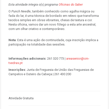
Esta atividade integra o(s) programa
Oficinas do Saber
O
Punch Needle
, também conhecido como agulha mágica ou
fada do lar, é uma técnica de bordado em relevo que transforma
tecidos simples em obras vibrantes, cheias de textura e cor.
Nesta oficina, vamos dar um novo fôlego a esta arte ancestral,
com um olhar criativo e contemporâneo.
Nota
: Esta é uma ação de continuidade, cuja inscrição implica a
participação na totalidade das sessões.
Informações adicionais:
261 320 773 |
areasenior@cm-
tvedras.pt
Inscrições:
Junta de Freguesia de União das Freguesias de
Campelos e Outeiro da Cabeça | 261 430 200
Atividade Gratuita