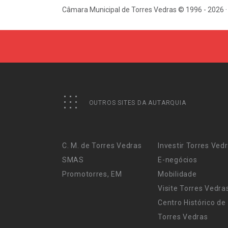
Câmara Municipal de Torres Vedras © 1996 - 2026 ·
OUTROS SITES DA AUTARQUIA
C. M. de Torres Vedras
Investir Torres Ved
SMAS
E-negócios
Promotorres, EM
Mobilidade
Visite Torres Vedra
Centro Histórico de
Torres Vedras