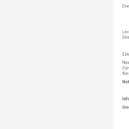
Eve
Loc
Des
Est
Nes
Com
flor
No
Inf
Ins