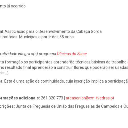
nto já ocorrido
al:
Associação para o Desenvolvimento da Cabeça Gorda
tinatários:
Munícipes a partir dos 55 anos
a atividade integra o(s) programa
Oficinas do Saber
ta formação os participantes aprenderão técnicas básicas de trabalho
o resultado final aprenderão a construir flores que poderão ser usadas p
ais…).
ta
:
Esta é uma ação de continuidade, cuja inscrição implica a participaç
ormações adicionais:
261 320 773 |
areasenior@cm-tvedras.pt
crições:
Junta de Freguesia de União das Freguesias de Campelos e Ou