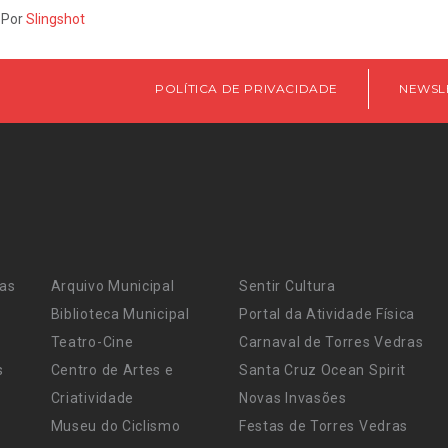
 Por
Slingshot
POLÍTICA DE PRIVACIDADE
NEWSL
ras
Arquivo Municipal
Sentir Cultura
Biblioteca Municipal
Portal da Atividade Física
Teatro-Cine
Carnaval de Torres Vedras
s
Centro de Artes e
Santa Cruz Ocean Spirit
Criatividade
Novas Invasões
Museu do Ciclismo
Festas de Torres Vedras