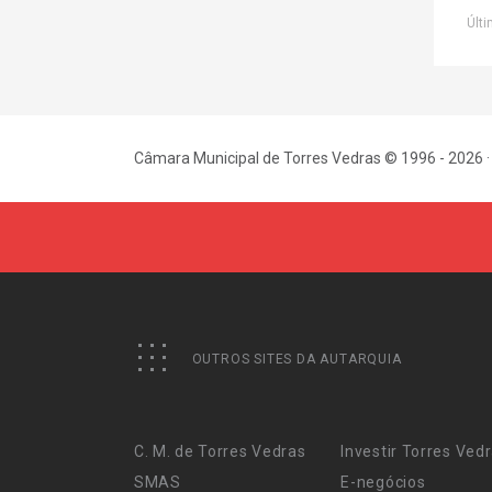
Últi
Câmara Municipal de Torres Vedras © 1996 - 2026 ·
OUTROS SITES DA AUTARQUIA
C. M. de Torres Vedras
Investir Torres Ved
SMAS
E-negócios