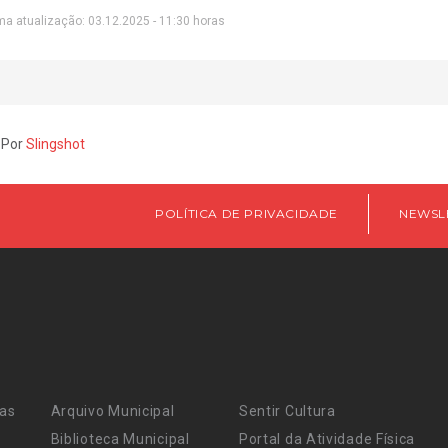
ma atualização: 03.12.2025 - 11:30 horas
 Por
Slingshot
POLÍTICA DE PRIVACIDADE
NEWSL
ras
Arquivo Municipal
Sentir Cultura
Biblioteca Municipal
Portal da Atividade Física