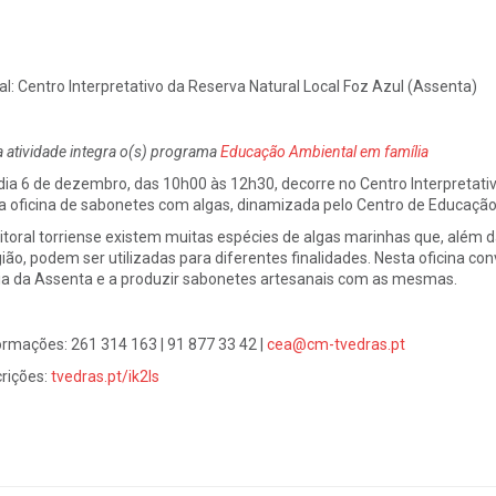
al:
Centro Interpretativo da Reserva Natural Local Foz Azul (Assenta)
a atividade integra o(s) programa
Educação Ambiental em família
dia 6 de dezembro, das 10h00 às 12h30, decorre no Centro Interpretati
 oficina de sabonetes com algas, dinamizada pelo Centro de Educação 
litoral torriense existem muitas espécies de algas marinhas que, além d
ião, podem ser utilizadas para diferentes finalidades.
Nesta oficina co
ia da Assenta e a produzir sabonetes artesanais com as mesmas.
ormações: 261 314 163 | 91 877 33 42 |
cea@cm-tvedras.pt
crições:
tvedras.pt/
ik2ls