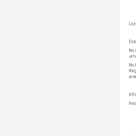
Loc
Est
No 
uma
No 
Reg
pra
Inf
Ins