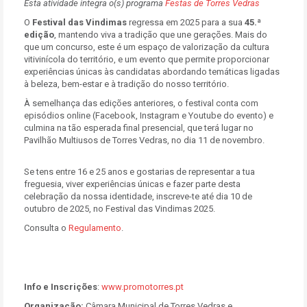
Esta atividade integra o(s) programa
Festas de Torres Vedras
O
Festival das Vindimas
regressa em 2025 para a sua
45.ª
edição
, mantendo viva a tradição que une gerações. Mais do
que um concurso, este é um espaço de valorização da cultura
vitivinícola do território, e um evento que permite proporcionar
experiências únicas às candidatas abordando temáticas ligadas
à beleza, bem-estar e à tradição do nosso território.
À semelhança das edições anteriores, o festival conta com
episódios online (Facebook, Instagram e Youtube do evento) e
culmina na tão esperada final presencial, que terá lugar no
Pavilhão Multiusos de Torres Vedras, no dia 11 de novembro.
Se tens entre 16 e 25 anos e gostarias de representar a tua
freguesia, viver experiências únicas e fazer parte desta
celebração da nossa identidade, inscreve-te até dia 10 de
outubro de 2025, no Festival das Vindimas 2025.
Consulta o
Regulamento
.
Info e Inscrições
:
www.promotorres.pt
Organização:
Câmara Municipal de Torres Vedras e