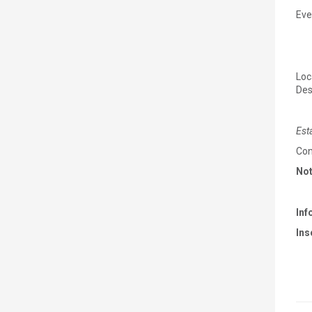
Eve
Loc
Des
Est
Con
No
Inf
Ins