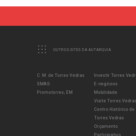
OUTROS SITES DA AUTARQUIA
C. M. de Torres Vedras
Investir Torres Ved
SMAS
E-negócios
Promotorres, EM
Mobilidade
Visite Torres Vedra
Centro Histórico de
Torres Vedras
Orçamento
Participativo