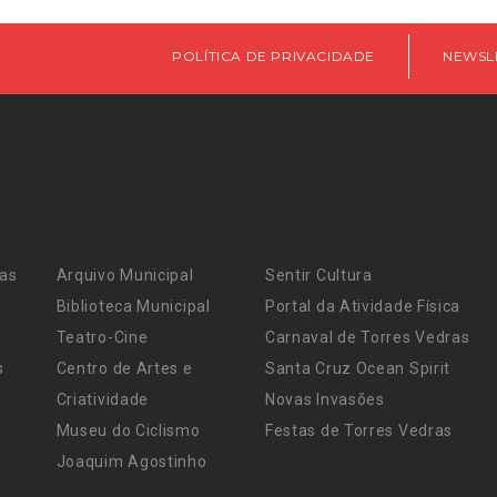
POLÍTICA DE PRIVACIDADE
NEWSL
ras
Arquivo Municipal
Sentir Cultura
Biblioteca Municipal
Portal da Atividade Física
Teatro-Cine
Carnaval de Torres Vedras
s
Centro de Artes e
Santa Cruz Ocean Spirit
Criatividade
Novas Invasões
Museu do Ciclismo
Festas de Torres Vedras
Joaquim Agostinho