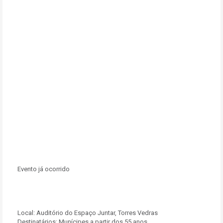
Evento já ocorrido
Local:
Auditório do Espaço Juntar, Torres Vedras
Destinatários:
Munícipes a partir dos 55 anos