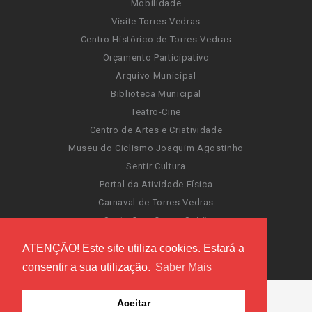
Mobilidade
Visite Torres Vedras
Centro Histórico de Torres Vedras
Orçamento Participativo
Arquivo Municipal
Biblioteca Municipal
Teatro-Cine
Centro de Artes e Criatividade
Museu do Ciclismo Joaquim Agostinho
Sentir Cultura
Portal da Atividade Física
Carnaval de Torres Vedras
Santa Cruz Ocean Spirit
Novas Invasões
ATENÇÃO! Este site utiliza cookies. Estará a
Festas de Torres Vedras
consentir a sua utilização.
Saber Mais
Aceitar