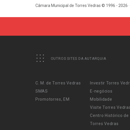
Câmara Municipal de Torres Vedras © 1996 - 2026 ·
OUTROS SITES DA AUTARQUIA
C. M. de Torres Vedras
Investir Torres Ved
SMAS
E-negócios
Promotorres, EM
Mobilidade
Visite Torres Vedra
Centro Histórico de
Torres Vedras