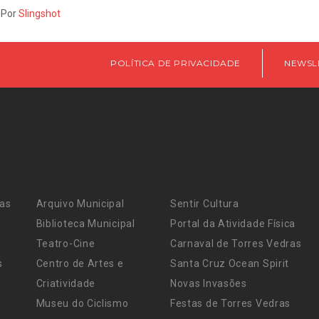
 Por
Slingshot
POLÍTICA DE PRIVACIDADE
NEWSL
ras
Arquivo Municipal
Sentir Cultura
Biblioteca Municipal
Portal da Atividade Física
Teatro-Cine
Carnaval de Torres Vedras
s
Centro de Artes e
Santa Cruz Ocean Spirit
Criatividade
Novas Invasões
Museu do Ciclismo
Festas de Torres Vedras