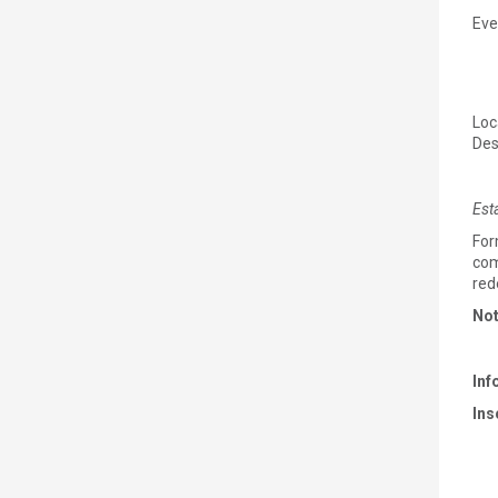
Eve
Loc
Des
Est
For
com
red
No
Inf
Ins