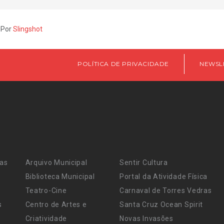
 Por
Slingshot
POLÍTICA DE PRIVACIDADE
NEWSL
ras
Arquivo Municipal
Sentir Cultura
Biblioteca Municipal
Portal da Atividade Física
Teatro-Cine
Carnaval de Torres Vedras
s
Centro de Artes e
Santa Cruz Ocean Spirit
Criatividade
Novas Invasões