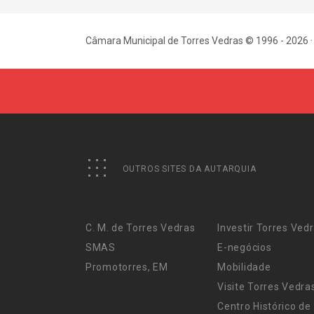
Câmara Municipal de Torres Vedras © 1996 - 2026 ·
OUTROS SITES DA AUTARQUIA
C. M. de Torres Vedras
Investir Torres Ved
SMAS
E-negócios
Promotorres, EM
Mobilidade
Visite Torres Vedra
Centro Histórico de