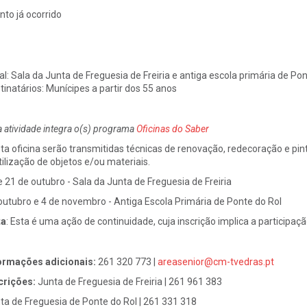
nto já ocorrido
al:
Sala da Junta de Freguesia de Freiria e antiga escola primária de Pon
tinatários:
Munícipes a partir dos 55 anos
a atividade integra o(s) programa
Oficinas do Saber
ta oficina serão transmitidas técnicas de renovação, redecoração e pin
tilização de objetos e/ou materiais.
e 21 de outubro - Sala da Junta de Freguesia de Freiria
outubro e 4 de novembro - Antiga Escola Primária de Ponte do Rol
ta
:
Esta é uma ação de continuidade, cuja inscrição implica a participaç
ormações adicionais:
261 320 773 |
areasenior@cm-tvedras.pt
crições:
Junta de Freguesia de Freiria | 261 961 383
ta de Freguesia de Ponte do Rol | 261 331 318