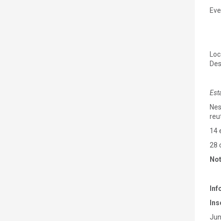
Eve
Loc
Des
Est
Nes
reu
14 
28 
No
Inf
Ins
Jun