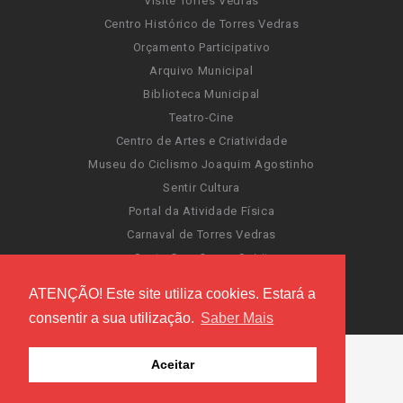
Visite Torres Vedras
Centro Histórico de Torres Vedras
Orçamento Participativo
Arquivo Municipal
Biblioteca Municipal
Teatro-Cine
Centro de Artes e Criatividade
Museu do Ciclismo Joaquim Agostinho
Sentir Cultura
Portal da Atividade Física
Carnaval de Torres Vedras
Santa Cruz Ocean Spirit
Novas Invasões
ATENÇÃO! Este site utiliza cookies. Estará a
Festas de Torres Vedras
consentir a sua utilização.
Saber Mais
Aceitar