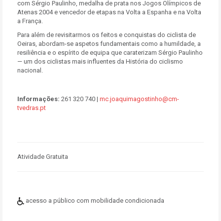
com Sérgio Paulinho, medalha de prata nos Jogos Olímpicos de
Atenas 2004 e vencedor de etapas na Volta a Espanha e na Volta
a França.
Para além de revisitarmos os feitos e conquistas do ciclista de
Oeiras, abordam-se aspetos fundamentais como a humildade, a
resiliência e o espírito de equipa que caraterizam Sérgio Paulinho
— um dos ciclistas mais influentes da História do ciclismo
nacional.
Informações:
261 320 740 |
mc.joaquimagostinho@cm-
tvedras.pt
Atividade Gratuita
acesso a público com mobilidade condicionada