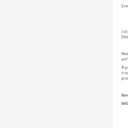
Eve
Loc
Des
Nes
enf
A p
o n
pro
Ins
Inf