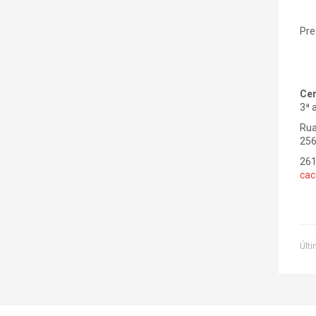
Pre
Cen
3ª 
Rua
256
261
cac
Últi