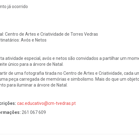
nto já ocorrido
al:
Centro de Artes e Criatividade de Torres Vedras
tinatários:
Avós e Netos
ta atividade especial, avós e netos são convidados a partilhar um mome
eite único para a árvore de Natal.
artir de uma fotografia tirada no Centro de Artes e Criatividade, cada 
uma peça carregada de memórias e simbolismo. Mais do que um objeto 
nto para iluminar a árvore de Natal.
crições:
cac.educativo@cm-tvedras.pt
ormações:
261 067 609