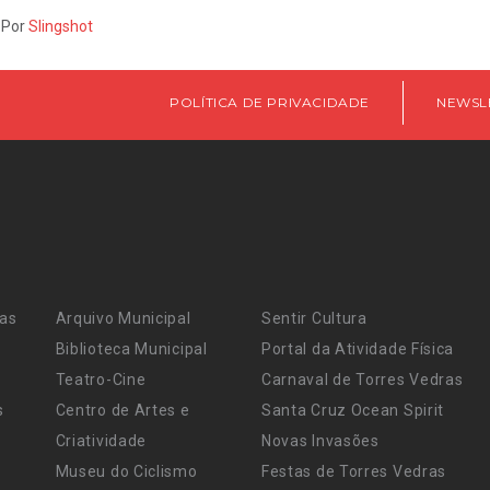
 Por
Slingshot
POLÍTICA DE PRIVACIDADE
NEWSL
ras
Arquivo Municipal
Sentir Cultura
Biblioteca Municipal
Portal da Atividade Física
Teatro-Cine
Carnaval de Torres Vedras
s
Centro de Artes e
Santa Cruz Ocean Spirit
Criatividade
Novas Invasões
Museu do Ciclismo
Festas de Torres Vedras