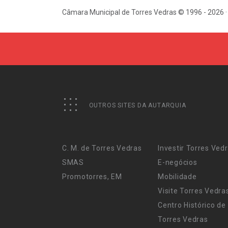
Câmara Municipal de Torres Vedras © 1996 - 2026 ·
OUTROS SITES DA AUTARQUIA
C. M. de Torres Vedras
Investir Torres Ved
SMAS
E-negócios
Promotorres, EM
Mobilidade
Visite Torres Vedra
Centro Histórico de
Torres Vedras