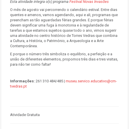
Esta atividade integra o(s) programa
Festival Novas Invasões
O mês de agosto vai percorrendo o calendário estival. Entre dias
quentes e amenos, vamos agendando, aqui e ali, programas que
preencham as tão aguardadas férias grandes. E porque férias
devem significar uma fuga à monotonia e à regularidade de
tarefas a que estamos sujeitos quase todo o ano, vimos sugerir
uma atividade no centro histórico de Torres Vedras que combina
a Cultura, a História, o Património, a Arqueologia e a Arte
Contemporânea.
E porque o número três simboliza o equilibrio, a perfeição e a
união de diferentes elementos, propomos três dias e tres visitas,
para não ter como faltar!
Informações:
261 310 484/485 |
museu.servico.educativo@cm-
tvedras.pt
Atividade Gratuita