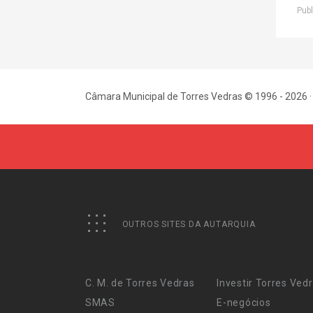
Publ
Câmara Municipal de Torres Vedras © 1996 - 2026 ·
OUTROS SITES DA AUTARQUIA
C. M. de Torres Vedras
Investir Torres Ved
SMAS
E-negócios