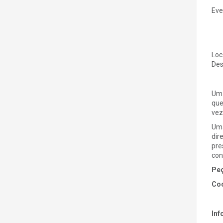
Eve
Loc
Des
Um 
que
vez
Uma
dir
pre
con
Peç
Coo
Inf