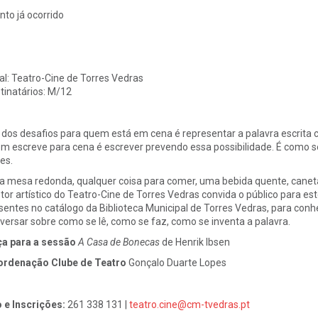
nto já ocorrido
al:
Teatro-Cine de Torres Vedras
tinatários:
M/12
dos desafios para quem está em cena é representar a palavra escrita
m escreve para cena é escrever prevendo essa possibilidade. É como s
es.
 mesa redonda, qualquer coisa para comer, uma bebida quente, caneta
etor artístico do Teatro-Cine de Torres Vedras convida o público para es
sentes no catálogo da Biblioteca Municipal de Torres Vedras, para conh
versar sobre como se lê, como se faz, como se inventa a palavra.
a para a sessão
A Casa de Bonecas
de Henrik Ibsen
rdenação Clube de Teatro
Gonçalo Duarte Lopes
o e Inscrições:
261 338 131 |
teatro.cine@cm-tvedras.pt