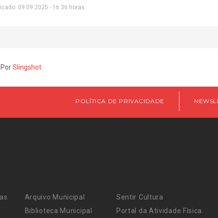
icado: 09.09.2025 - 16:36 horas
 Por
Slingshot
POLÍTICA DE PRIVACIDADE
NEWSL
ras
Arquivo Municipal
Sentir Cultura
Biblioteca Municipal
Portal da Atividade Física