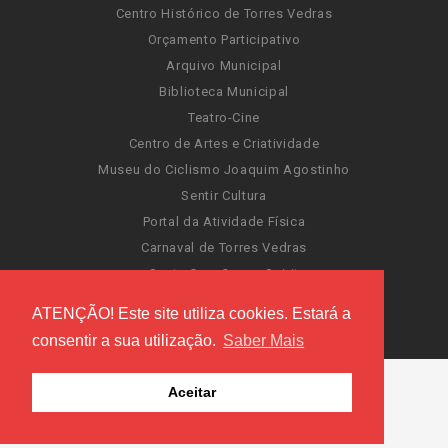
Centro Histórico de Torres Vedras
Orçamento Participativo
Arquivo Municipal
Biblioteca Municipal
Teatro-Cine
Centro de Artes e Criatividade
Museu do Ciclismo Joaquim Agostinho
Sentir Cultura
Portal da Atividade Física
Carnaval de Torres Vedras
Santa Cruz Ocean Spirit
Novas Invasões
ATENÇÃO! Este site utiliza cookies. Estará a
Festas de Torres Vedras
consentir a sua utilização.
Saber Mais
Aceitar