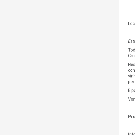
Loc
Est
Tod
Cru
Nes
con
vin
per
E p
Ven
Pr
Inf