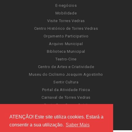
E-negócios
Mobilidade
Visite Torres Vedras
Centro Histórico de Torres Vedras
Orçamento Participativo
Arquivo Municipal
Biblioteca Municipal
Teatro-Cine
Centro de Artes e Criatividade
Museu do Ciclismo Joaquim Agostinho
Sentir Cultura
Portal da Atividade Física
Carnaval de Torres Vedras
Santa Cruz Ocean Spirit
Novas Invasões
ATENÇÃO! Este site utiliza cookies. Estará a
Festas de Torres Vedras
consentir a sua utilização.
Saber Mais