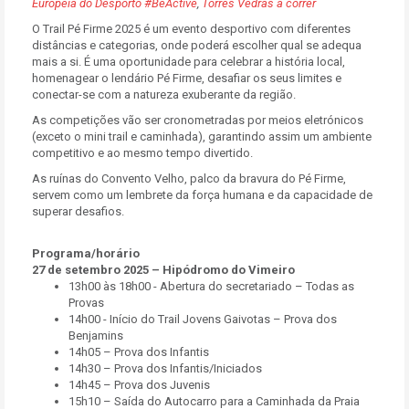
Europeia do Desporto #BeActive
,
Torres Vedras a correr
O Trail Pé Firme 2025 é um evento desportivo com diferentes
distâncias e categorias, onde poderá escolher qual se adequa
mais a si. É uma oportunidade para celebrar a história local,
homenagear o lendário Pé Firme, desafiar os seus limites e
conectar-se com a natureza exuberante da região.
As competições vão ser cronometradas por meios eletrónicos
(exceto o mini trail e caminhada), garantindo assim um ambiente
competitivo e ao mesmo tempo divertido.
As ruínas do Convento Velho, palco da bravura do Pé Firme,
servem como um lembrete da força humana e da capacidade de
superar desafios.
Programa/horário
27 de setembro 2025 – Hipódromo do Vimeiro
13h00 às 18h00 - Abertura do secretariado – Todas as
Provas
14h00 - Início do Trail Jovens Gaivotas – Prova dos
Benjamins
14h05 – Prova dos Infantis
14h30 – Prova dos Infantis/Iniciados
14h45 – Prova dos Juvenis
15h10 – Saída do Autocarro para a Caminhada da Praia